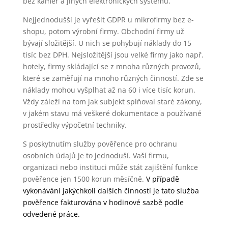
bez kamer a jiných elektronických systému.
Nejjednodušší je vyřešit GDPR u mikrofirmy bez e-
shopu, potom výrobní firmy. Obchodní firmy už
bývají složitější. U nich se pohybují náklady do 15
tisíc bez DPH. Nejsložitější jsou velké firmy jako např.
hotely, firmy skládající se z mnoha různých provozů,
které se zaměřují na mnoho různých činností. Zde se
náklady mohou vyšplhat až na 60 i více tisíc korun.
Vždy záleží na tom jak subjekt splňoval staré zákony,
v jakém stavu má veškeré dokumentace a používané
prostředky výpočetní techniky.
S poskytnutím služby pověřence pro ochranu
osobních údajů je to jednoduší. Vaší firmu,
organizaci nebo instituci může stát zajištění funkce
pověřence jen 1500 korun měsíčně.
V případě
vykonávání jakýchkoli dalších činností je tato služba
pověřence fakturována v hodinové sazbě podle
odvedené práce.