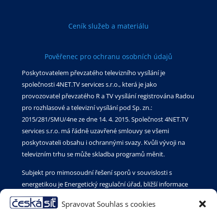
Ceník služeb a materiálu
Pověřenec pro ochranu osobních údajů
Poskytovatelem převzatého televizního vysílání je
společnosti 4NET.TV services s.r.o., která je jako
provozovatel převzatého R a TV vysílání registrována Radou
pro rozhlasové a televizní vysílání pod Sp. zn.:
2015/281/SMU/4ne ze dne 14. 4. 2015. Společnost 4NET.TV
services s.r.o. má řádně uzavřené smlouvy se všemi
poskytovateli obsahu i ochrannými svazy. Kvůli vývoji na
televizním trhu se může skladba programů měnit.
Subjekt pro mimosoudní řešení sporů v souvislosti s
energetikou je Energetický regulační úřad, bližší informace
na https://eru.gov.cz/kontaktni-osoba/ochrana-
Spravovat Souhlas s cookies
spotrebitele-v-jihlave