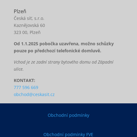
Plzeň
Česká síť, s.r.o.
Kaznějovská 60
323 00, Plzeň
Od 1.1.2025 pobočka uzavřena, možno schůzky
pouze po předchozí telefonické domluvě.
Vchod je ze zadní strany bytového domu od Západní
ulice.
KONTAKT:
777 596 669
obchod@ceskasit.cz
Obchodní podmínky
Obchodní podmínky FVE