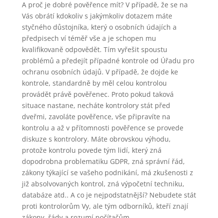
A proč je dobré pověřence mít? V případě, že se na
Vás obrátí kdokoliv s jakýmkoliv dotazem máte
styčného důstojníka, který o osobních údajích a
předpisech ví téměř vše a je schopen mu
kvalifikovaně odpovědět. Tím vyřešit spoustu
problémů a předejít případné kontrole od Úřadu pro
ochranu osobních údajů. V případě, že dojde ke
kontrole, standardně by měl celou kontrolou
provádět právě pověřenec. Proto pokud taková
situace nastane, necháte kontrolory stát před
dveřmi, zavoláte pověřence, vše připravíte na
kontrolu a až v přítomnosti pověřence se provede
diskuze s kontrolory. Máte obrovskou výhodu,
protože kontrolu povede tým lidí, který zná
dopodrobna problematiku GDPR, zná správní řád,
zákony týkající se vašeho podnikání, má zkušenosti z
již absolvovaných kontrol, zná výpočetní techniku,
databáze atd.. A co je nejpodstatnější? Nebudete stát
proti kontrolorům Vy, ale tým odborníků, kteří znají
zákony, řády a rozumí počítačům.