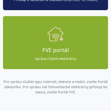
FVE portál
Správa Chytré elektrárny
Pro správu služeb typu internet, televize a mobil, zvolte Portál
zákazníka. Pro správu své fotovoltaické elektrárny (přístup ke
stavu), zvolte Portál FVE.