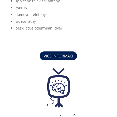
společné televizní antény
zvonky
domovní telefony
videovrátný
bezklíčové odemykání dveří
VÍCE INFORMACÍ