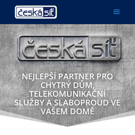
NEJLEPŠÍ PARTNER PRO
CHYTRÝ DŮM,
TELEKOMUNIKAČNÍ
SLUŽBY A SLABOPROUD VE
VAŠEM DOMĚ